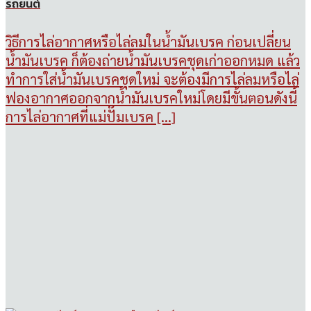
รถยนต์
วิธีการไล่อากาศหรือไล่ลมในน้ำมันเบรค ก่อนเปลี่ยน
น้ำมันเบรค ก็ต้องถ่ายน้ำมันเบรคชุดเก่าออกหมด แล้ว
ทำการใส่น้ำมันเบรคชุดใหม่ จะต้องมีการไล่ลมห­รือไล่
ฟองอากาศออกจากน้ำมันเบรคใหม่โดยมีขั้นตอนดังนี้
การไล่อากาศที่แม่ปั๊มเบรค [...]