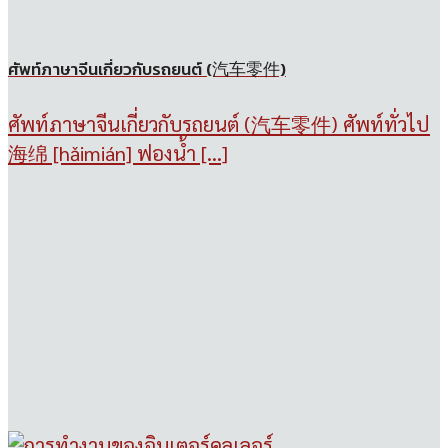
ศัพท์ภาษาจีนเกี่ยวกับรถยนต์ (汽车零件)
ศัพท์ภาษาจีนเกี่ยวกับรถยนต์ (汽车零件) ศัพท์ทั่วไป
海绵 [hǎimián] ฟองน้ำ [...]