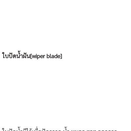
ใบปัดน้ำฝัน[wiper blade]