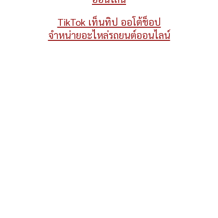
TikTok เท็นทิป ออโต้ช็อป
จำหน่ายอะไหล่รถยนต์ออนไลน์