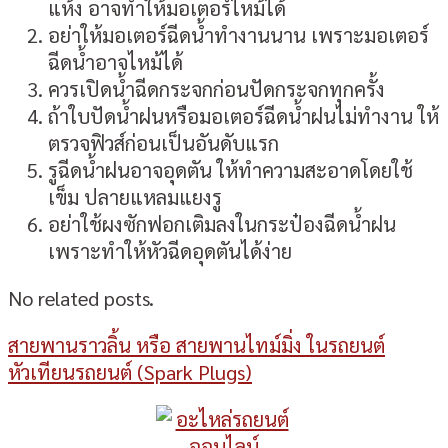
แห้ง อาจทำให้มอเตอร์ไหม้ได้
อย่าให้มอเตอร์ฉีดน้ำทำงานนาน เพราะมอเตอร์
ฉีดน้ำอาจไหม้ได้
ควรเปิดน้ำฉีดกระจกก่อนปัดกระจกทุกครั้ง
ถ้าใบปัดน้ำฝนหรือมอเตอร์ฉีดน้ำฝนไม่ทำงาน ให้
ตรวจฟิวส์ก่อนเป็นอันดับแรก
รูฉีดน้ำฝนอาจอุดตัน ให้ทำความสะอาดโดยใช้
เข็ม ปลายแหลมแยงรู
อย่าใช้ผงซักฟอกเติมลงในกระป๋องฉีดน้ำฝน
เพราะทำให้หัวฉีดอุดตันได้ง่าย
No related posts.
สายพานราวลิ้น หรือ สายพานไทม์มิ่ง ในรถยนต์
หัวเทียนรถยนต์ (Spark Plugs)